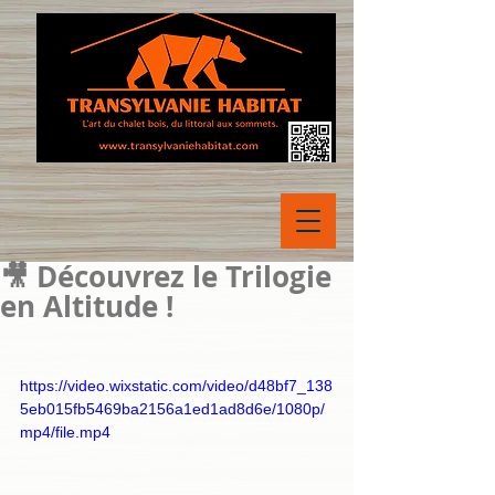
🎥 Découvrez le Trilogie
en Altitude !
https://video.wixstatic.com/video/d48bf7_138
5eb015fb5469ba2156a1ed1ad8d6e/1080p/
mp4/file.mp4