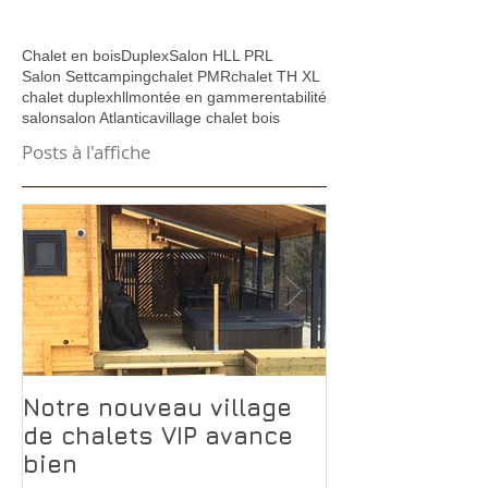
Chalet en bois
Duplex
Salon HLL PRL
Salon Sett
camping
chalet PMR
chalet TH XL
chalet duplex
hll
montée en gamme
rentabilité
salon
salon Atlantica
village chalet bois
Posts à l'affiche
Notre nouveau village
Pourquoi le 
de chalets VIP avance
Transylvanie
bien
rentabilise p