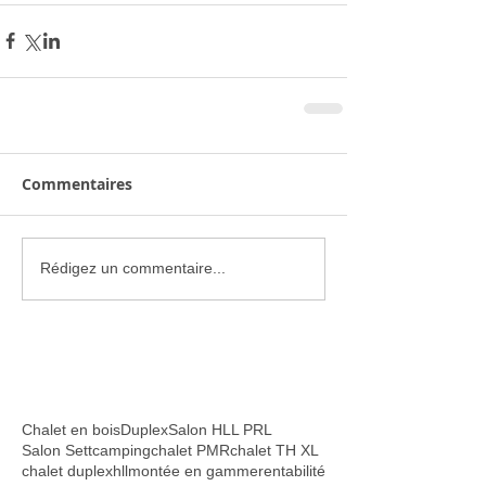
Commentaires
Rédigez un commentaire...
Chalet en bois
Duplex
Salon HLL PRL
Salon Sett
camping
chalet PMR
chalet TH XL
chalet duplex
hll
montée en gamme
rentabilité