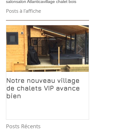
salon
salon Atlantica
village chalet bois
Posts à l'affiche
Notre nouveau village
Pourquoi le 
de chalets VIP avance
Transylvanie
bien
rentabilise p
Posts Récents