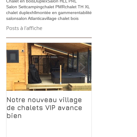
Chalet en bois
Duplex
Salon HLL PRL
Salon Sett
camping
chalet PMR
chalet TH XL
chalet duplex
hll
montée en gamme
rentabilité
salon
salon Atlantica
village chalet bois
Posts à l'affiche
Notre nouveau village
Pourquoi le 
de chalets VIP avance
Transylvanie
bien
rentabilise p