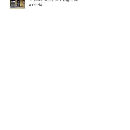
Altitude !
👉 Prêts à découvrir le chalet de
vos rêves ? C'est parti pour la
visite !
Archives
mai 2026
(1)
1 post
avril 2026
(1)
1 post
juillet 2025
(3)
3 posts
mai 2025
(1)
1 post
janvier 2025
(2)
2 posts
décembre 2024
(3)
3 posts
octobre 2024
(1)
1 post
juillet 2024
(4)
4 posts
juin 2024
(2)
2 posts