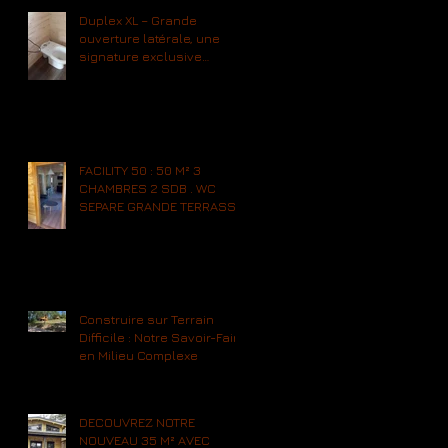
Duplex XL – Grande
ouverture latérale, une
signature exclusive
Transylvanie Habitat
FACILITY 50 : 50 M² 3
CHAMBRES 2 SDB . WC
SEPARE GRANDE TERRASSE
20 M² . 1 chambre + sdb
norme PMR .
Construire sur Terrain
Difficile : Notre Savoir-Faire
en Milieu Complexe
DECOUVREZ NOTRE
NOUVEAU 35 M² AVEC