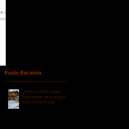
 à la
otre
Posts Récents
VISITE D'UN PRL ( Parc
Résidentiel de Loisirs) A
1300 M D'ALTITUDE