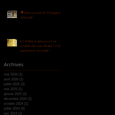
🎥 Découvrez le Trilogie en
Altitude !
👉 Prêts à découvrir le
chalet de vos rêves ? C'est
parti pour la visite !
Archives
mai 2026
(1)
1 post
avril 2026
(1)
1 post
juillet 2025
(3)
3 posts
mai 2025
(1)
1 post
janvier 2025
(2)
2 posts
décembre 2024
(3)
3 posts
octobre 2024
(1)
1 post
juillet 2024
(4)
4 posts
juin 2024
(2)
2 posts