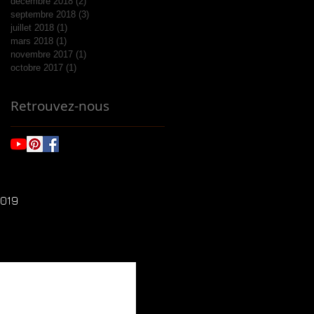
décembre 2018
(2)
2 posts
septembre 2018
(3)
3 posts
juillet 2018
(1)
1 post
mars 2018
(1)
1 post
novembre 2017
(1)
1 post
octobre 2017
(1)
1 post
Retrouvez-nous
2019