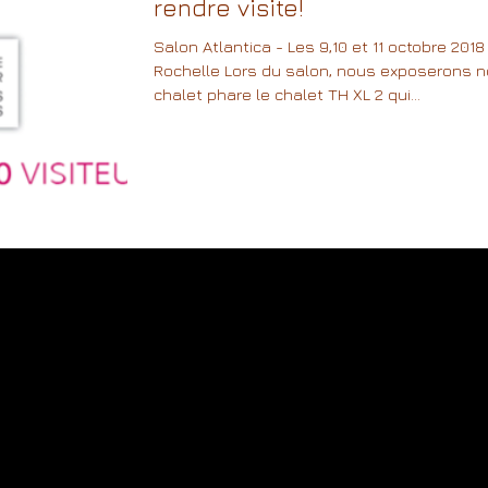
rendre visite!
Salon Atlantica - Les 9,10 et 11 octobre 2018
Rochelle Lors du salon, nous exposerons n
chalet phare le chalet TH XL 2 qui...