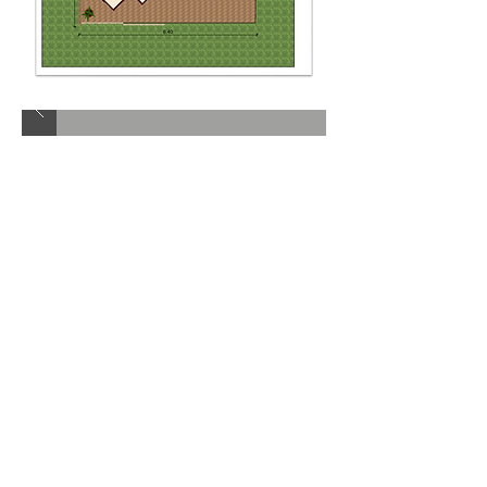
HLL 1 dormitorio PMR +
Módulo 1 dormitorio +
baño Capacidad: 4/6
personas Superficie: