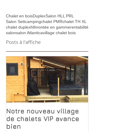
Chalet en bois
Duplex
Salon HLL PRL
Salon Sett
camping
chalet PMR
chalet TH XL
chalet duplex
hll
montée en gamme
rentabilité
salon
salon Atlantica
village chalet bois
Posts à l'affiche
Notre nouveau village
Pourquoi le 
de chalets VIP avance
Transylvanie
bien
rentabilise p