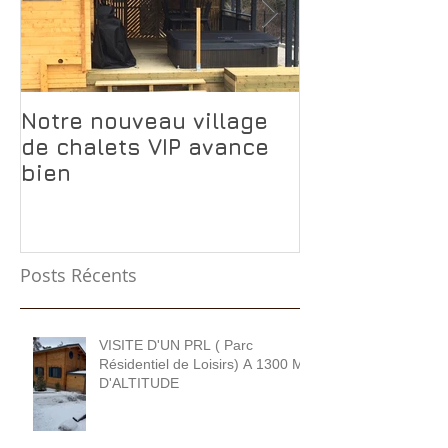
Notre nouveau village
Pourquoi le 
de chalets VIP avance
Transylvanie
bien
rentabilise p
Posts Récents
VISITE D'UN PRL ( Parc
Résidentiel de Loisirs) A 1300 M
D'ALTITUDE