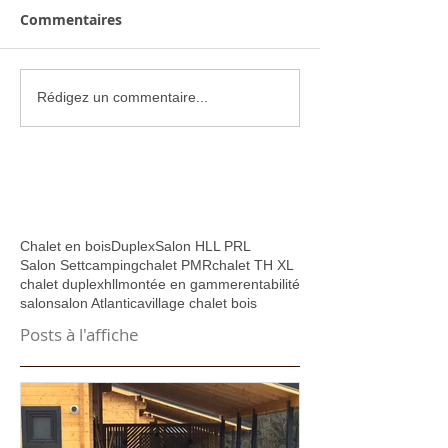
Commentaires
Rédigez un commentaire...
Chalet en bois
Duplex
Salon HLL PRL
Salon Sett
camping
chalet PMR
chalet TH XL
chalet duplex
hll
montée en gamme
rentabilité
salon
salon Atlantica
village chalet bois
Posts à l'affiche