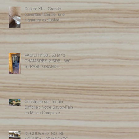
Duplex XL – Grande
ouverture latérale, une
signature exclusive
Transylvanie Habitat
FACILITY 50 : 50 M² 3
CHAMBRES 2 SDB . WC
SEPARE GRANDE
TERRASSE 20 M² . 1
chambre + sdb norme PMR .
Construire sur Terrain
Difficile : Notre Savoir-Faire
en Milieu Complexe
DECOUVREZ NOTRE