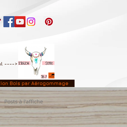
al ---->
tion Bois par Aérogommage
Posts à l'affiche