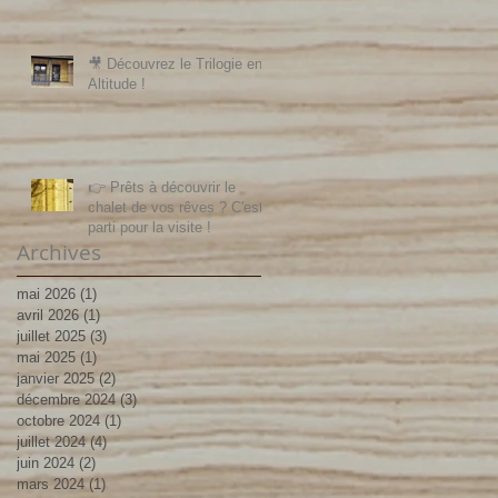
🎥 Découvrez le Trilogie en
Altitude !
👉 Prêts à découvrir le
chalet de vos rêves ? C'est
parti pour la visite !
Archives
mai 2026
(1)
1 post
avril 2026
(1)
1 post
juillet 2025
(3)
3 posts
mai 2025
(1)
1 post
janvier 2025
(2)
2 posts
décembre 2024
(3)
3 posts
octobre 2024
(1)
1 post
juillet 2024
(4)
4 posts
juin 2024
(2)
2 posts
mars 2024
(1)
1 post