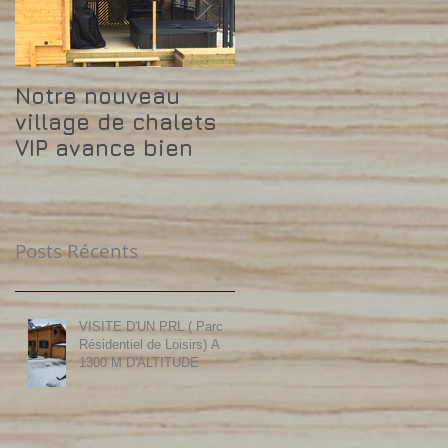
Notre nouveau
Pourquoi le chalet
village de chalets
Transylvanie
VIP avance bien
Habitat se
rentabilise plus
vite ?
Posts Récents
VISITE D'UN PRL ( Parc
Résidentiel de Loisirs) A
1300 M D'ALTITUDE