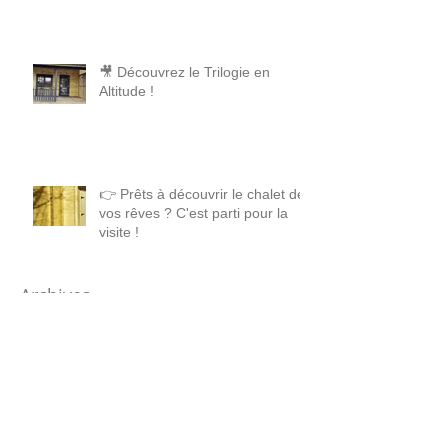
🎥 Découvrez le Trilogie en
Altitude !
👉 Prêts à découvrir le chalet de
vos rêves ? C'est parti pour la
visite !
Archives
mai 2026
(1)
1 post
avril 2026
(1)
1 post
juillet 2025
(3)
3 posts
mai 2025
(1)
1 post
janvier 2025
(2)
2 posts