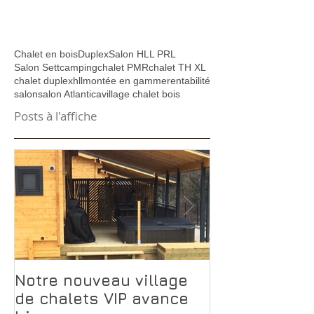
Chalet en bois
Duplex
Salon HLL PRL
Salon Sett
camping
chalet PMR
chalet TH XL
chalet duplex
hll
montée en gamme
rentabilité
salon
salon Atlantica
village chalet bois
Posts à l'affiche
Notre nouveau village
Pourquoi le 
de chalets VIP avance
Transylvanie